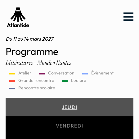
Aller
Aller au
Menu
au
contenu
menu
Du 11 au 14 mars 2027
Programme
Littératures – Monde • Nantes
Atelier
Conversation
Évènement
Grande rencontre
Lecture
Rencontre scolaire
JEUDI
VENDREDI