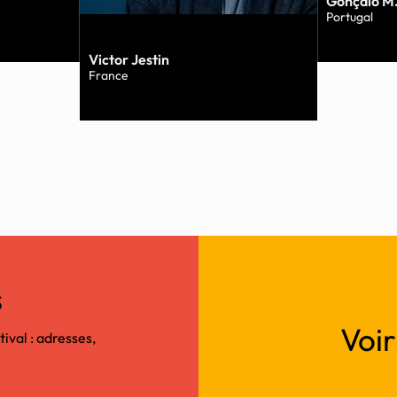
Gonçalo M.
Portugal
Victor Jestin
France
s
Voi
tival : adresses,