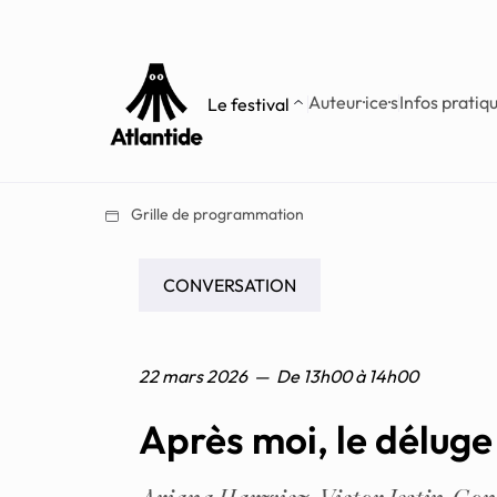
Aller
Aller au
au
contenu
menu
Auteur·ice·s
Infos pratiq
Le festival
Grille de programmation
CONVERSATION
22 mars 2026
—
De
13h00
à
14h00
Après moi, le déluge