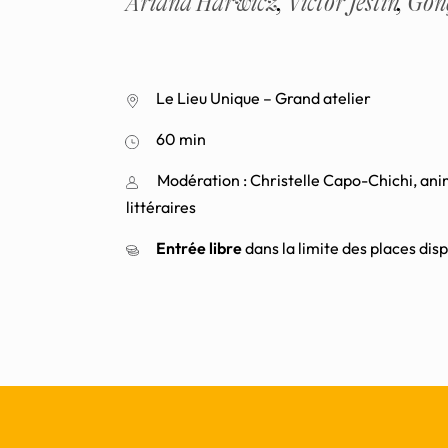
Ariana Harwicz
,
Victor Jestin
,
Gon
Le Lieu Unique – Grand atelier
60 min
Modération : Christelle Capo-Chichi, an
littéraires
Entrée libre
dans la limite des places dis