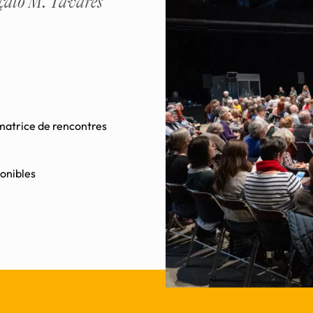
çalo M. Tavares
imatrice de rencontres
ponibles