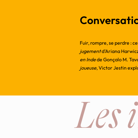
Conversati
Fuir, rompre, se perdre : c
jugement
d’Ariana Harwicz
en Inde
de Gonçalo M. Tava
joueuse
, Victor Jestin exp
Les 