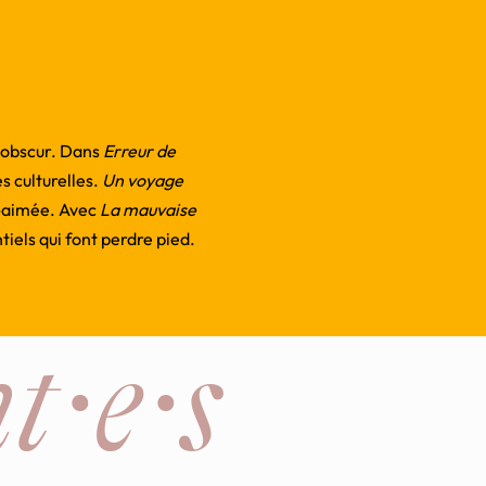
é obscur. Dans
Erreur de
s culturelles.
Un voyage
n-aimée. Avec
La mauvaise
tiels qui font perdre pied.
t·e·s