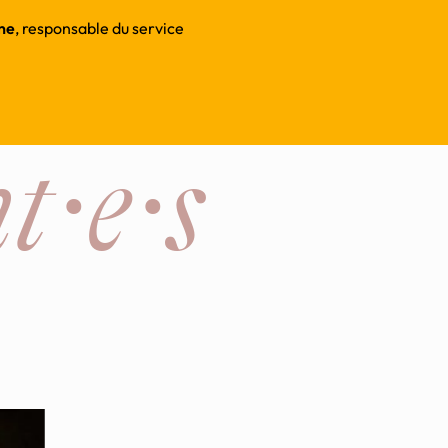
ne
, responsable du service
t·e·s