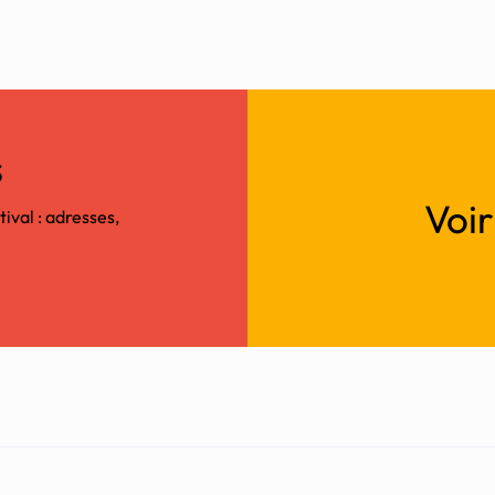
s
Voi
tival : adresses,