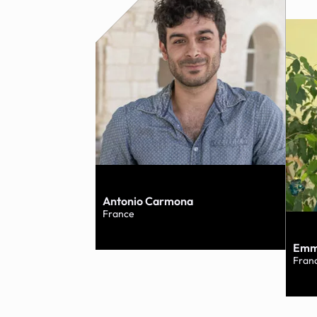
Antonio Carmona
France
Emm
Fran