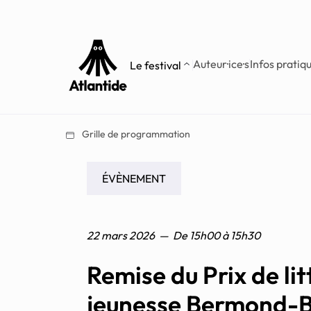
Aller
Aller au
au
contenu
menu
Auteur·ice·s
Infos pratiq
Le festival
Grille de programmation
ÉVÈNEMENT
22 mars 2026
—
De
15h00
à
15h30
Remise du Prix de li
jeunesse Bermond-