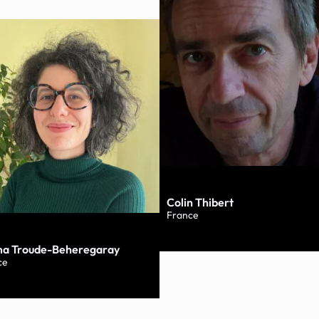
Colin Thibert
France
a Troude-Beheregaray
ce