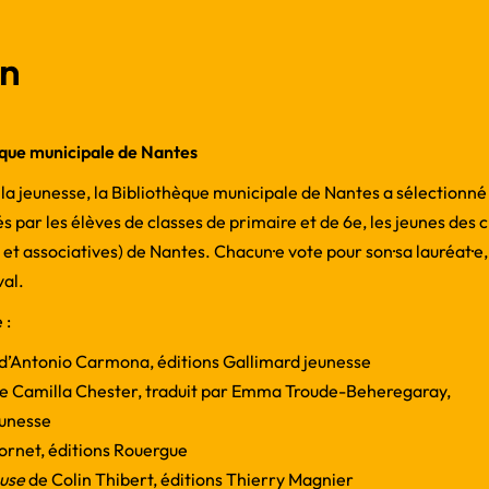
on
èque municipale de Nantes
r la jeunesse, la Bibliothèque municipale de Nantes a sélectionn
és par les élèves de classes de primaire et de 6e, les jeunes des 
et associatives) de Nantes. Chacun·e vote pour son·sa lauréat·e, 
val.
 :
d’Antonio Carmona, éditions Gallimard jeunesse
e Camilla Chester, traduit par Emma Troude-Beheregaray,
eunesse
rnet, éditions Rouergue
use
de Colin Thibert, éditions Thierry Magnier