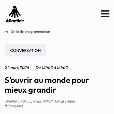
Aller
Aller au
Menu
au
contenu
menu
Grille de programmation
CONVERSATION
21 mars 2026
—
De
15h00
à
16h00
S’ouvrir au monde pour
mieux grandir
Antonio Carmona
,
Colin Thibert
,
Emma Troude-
Beheregaray