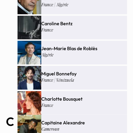
France | Algérie
Caroline Bentz
France
Jean-Marie Blas de Roblès
Algérie
Miguel Bonnefoy
France | Vénézuela
Charlotte Bousquet
France
C
Capitaine Alexandre
Cameroun