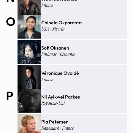
France
O
Chinelo Okparanta
USA | Nigeria
Sofi Oksanen
Finlande | Estonnie
Véronique Ovaldé
France
P
Nii Ayikwei Parkes
Royaume-Uni
Pia Petersen
Danemark | France