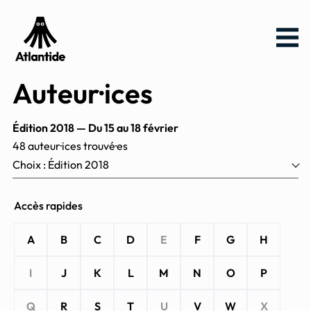
Aller
Aller au
Menu
au
contenu
menu
Auteur·ices
Édition 2018 — Du 15 au 18 février
48 auteur·ices trouvé·es
Choix : Édition 2018
Accès rapides
Accéder
directement
A
B
C
D
E
F
G
H
à la liste des
auteurs
I
J
K
L
M
N
O
P
Q
R
S
T
U
V
W
X