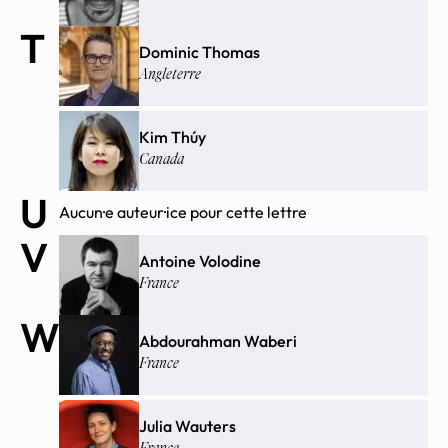
T
Dominic Thomas
Angleterre
Kim Thúy
Canada
U
Aucun·e auteur·ice pour cette lettre
V
Antoine Volodine
France
W
Abdourahman Waberi
France
Julia Wauters
France