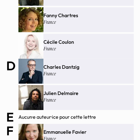
Fanny Chartres
France
Cécile Coulon
France
D
Charles Dantzig
France
Julien Delmaire
France
E
Aucun·e auteur·ice pour cette lettre
F
Emmanuelle Favier
France