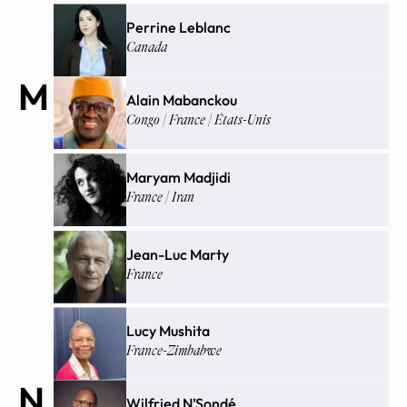
Perrine Leblanc
Canada
M
Alain Mabanckou
Congo | France | États-Unis
Maryam Madjidi
France | Iran
Jean-Luc Marty
France
Lucy Mushita
France-Zimbabwe
N
Wilfried N’Sondé