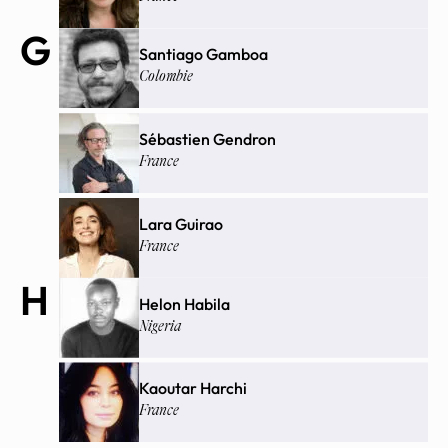
G
Santiago Gamboa
Colombie
Sébastien Gendron
France
Lara Guirao
France
H
Helon Habila
Nigeria
Kaoutar Harchi
France