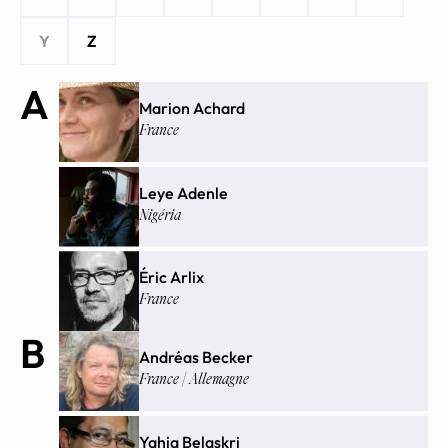
Y
Z
A
Marion Achard
France
Leye Adenle
Nigéria
Éric Arlix
France
B
Andréas Becker
France | Allemagne
Yahia Belaskri