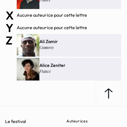
X
Aucun·e auteur·ice pour cette lettre
Y
Aucun·e auteur·ice pour cette lettre
Z
Ali Zamir
Comores
Alice Zeniter
France
Revenir e
Le festival
Auteur·ices