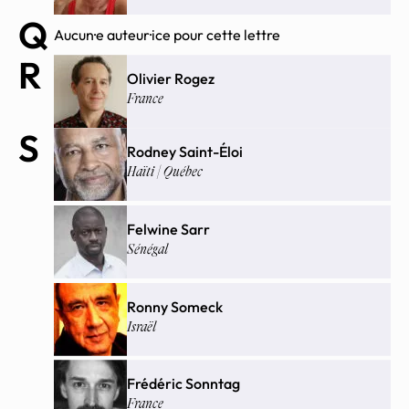
Q
Aucun·e auteur·ice pour cette lettre
R
Olivier Rogez
France
S
Rodney Saint-Éloi
Haïti | Québec
Felwine Sarr
Sénégal
Ronny Someck
Israël
Frédéric Sonntag
France