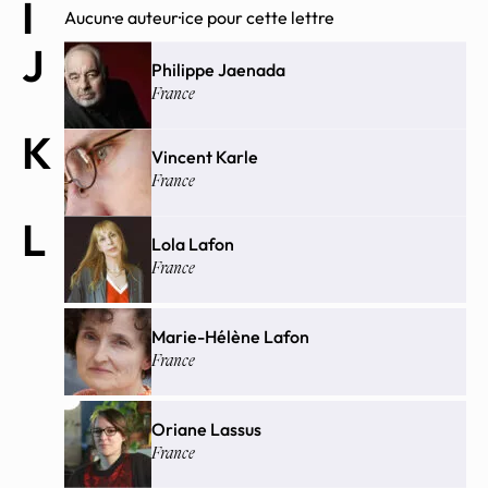
I
Aucun·e auteur·ice pour cette lettre
J
Philippe Jaenada
France
K
Vincent Karle
France
L
Lola Lafon
France
Marie-Hélène Lafon
France
Oriane Lassus
France