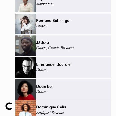
Mauritanie
Romane Bohringer
France
JJ Bola
Congo | Grande-Bretagne
Emmanuel Bourdier
France
Doan Bui
France
C
Dominique Celis
Belgique | Rwanda