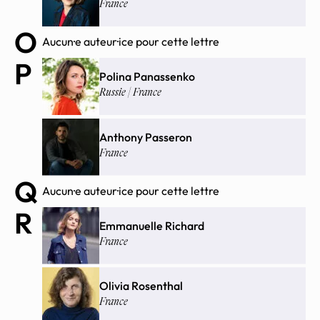
France
O
Aucun·e auteur·ice pour cette lettre
P
Polina Panassenko
Russie | France
Anthony Passeron
France
Q
Aucun·e auteur·ice pour cette lettre
R
Emmanuelle Richard
France
Olivia Rosenthal
France