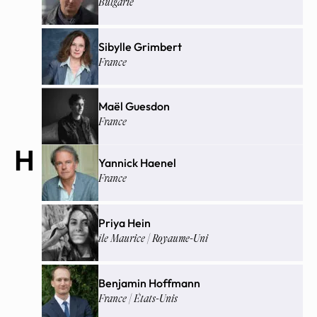
Bulgarie
Sibylle Grimbert
France
Maël Guesdon
France
H
Yannick Haenel
France
Priya Hein
île Maurice | Royaume-Uni
Benjamin Hoffmann
France | États-Unis