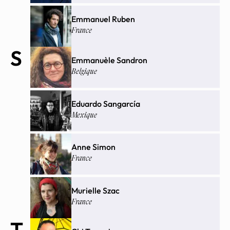
Emmanuel Ruben
France
S
Emmanuèle Sandron
Belgique
Eduardo Sangarcía
Mexique
Anne Simon
France
Murielle Szac
France
T