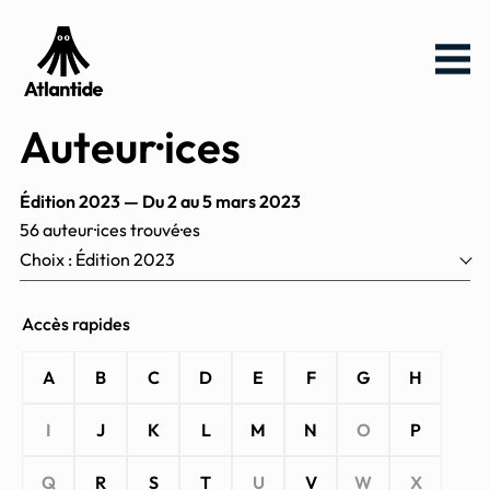
Aller
Aller au
Menu
au
contenu
menu
Auteur·ices
Édition 2023 — Du 2 au 5 mars 2023
56 auteur·ices trouvé·es
Choix : Édition 2023
Accès rapides
Accéder
directement
A
B
C
D
E
F
G
H
à la liste des
auteurs
I
J
K
L
M
N
O
P
Q
R
S
T
U
V
W
X