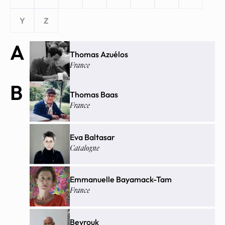
Y
Z
A
Thomas Azuélos
France
B
Thomas Baas
France
Eva Baltasar
Catalogne
Emmanuelle Bayamack-Tam
France
Beyrouk