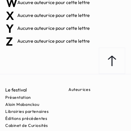
W
Aucun·e auteur·ice pour cette lettre
X
Aucun·e auteur·ice pour cette lettre
Y
Aucun·e auteur·ice pour cette lettre
Z
Aucun·e auteur·ice pour cette lettre
Revenir e
Le festival
Auteur·ices
Présentation
Alain Mabanckou
Librairies partenaires
Éditions précédentes
Cabinet de Curiosités