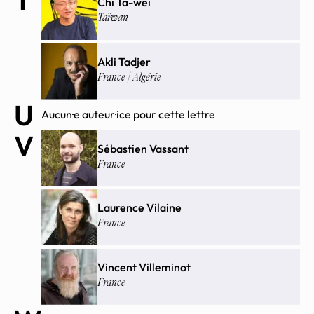
Chi Ta-wei
Taïwan
Akli Tadjer
France | Algérie
U
Aucun·e auteur·ice pour cette lettre
V
Sébastien Vassant
France
Laurence Vilaine
France
Vincent Villeminot
France