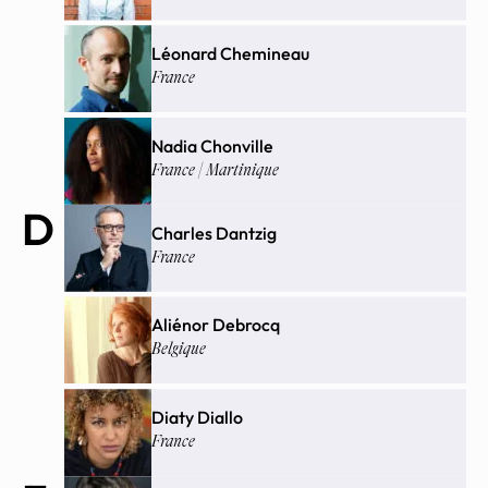
Léonard Chemineau
France
Nadia Chonville
France | Martinique
D
Charles Dantzig
France
Aliénor Debrocq
Belgique
Diaty Diallo
France