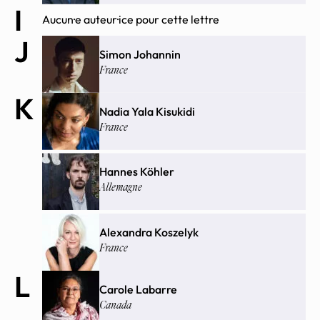
I
Aucun·e auteur·ice pour cette lettre
J
Simon Johannin
France
K
Nadia Yala Kisukidi
France
Hannes Köhler
Allemagne
Alexandra Koszelyk
France
L
Carole Labarre
Canada