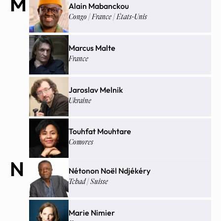
M
Alain Mabanckou
Congo | France | États-Unis
Marcus Malte
France
Jaroslav Melnik
Ukraine
Touhfat Mouhtare
Comores
N
Nétonon Noël Ndjékéry
Tchad | Suisse
Marie Nimier