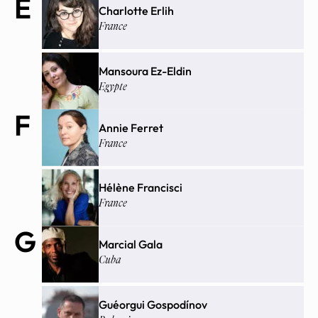
E
Charlotte Erlih
France
Mansoura Ez-Eldin
Egypte
F
Annie Ferret
France
Hélène Francisci
France
G
Marcial Gala
Cuba
Guéorgui Gospodínov