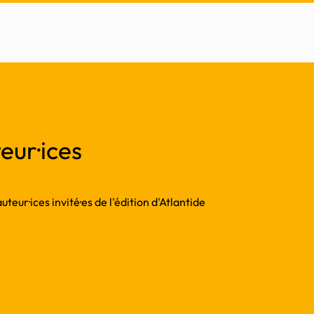
eur·ices
teur·ices invité·es de l'édition d'Atlantide