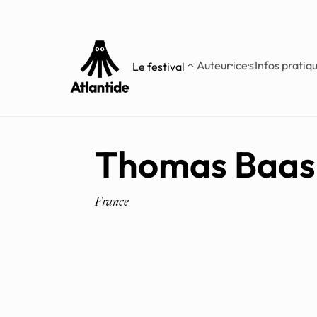
Aller
Aller au
au
contenu
menu
Auteur·ice·s
Infos pratiq
Le festival
Thomas Baas
France