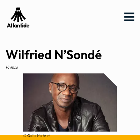
Aller
Aller au
Menu
au
contenu
menu
Wilfried N’Sondé
France
© Odile Motelet