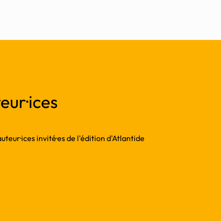
eur·ices
teur·ices invité·es de l'édition d'Atlantide