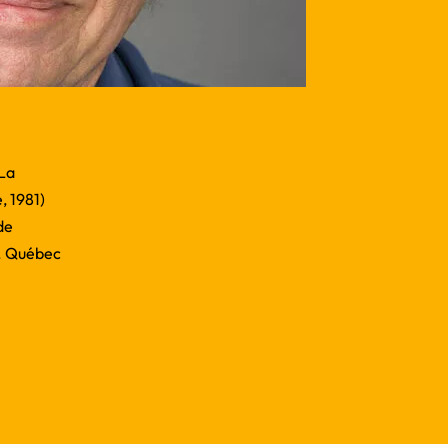
 La
 1981)
de
. Québec