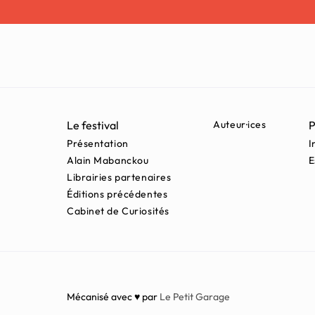
Le festival
Auteur·ices
P
Présentation
I
Alain Mabanckou
E
Librairies partenaires
Éditions précédentes
Cabinet de Curiosités
Mécanisé avec ♥ par
Le Petit Garage