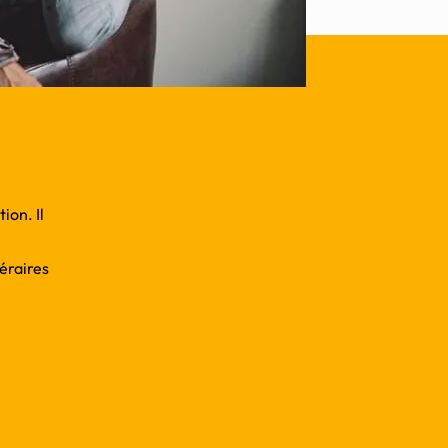
ion. Il
téraires