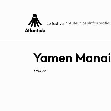
Aller
Aller au
au
contenu
menu
Auteur·ice·s
Infos pratiq
Le festival
Yamen Manai
Tunisie