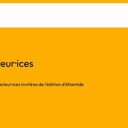
eur·ices
teur·ices invité·es de l'édition d'Atlantide