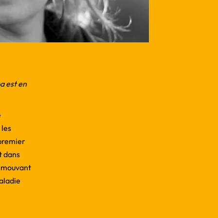
a est en
e
 les
 premier
t dans
l’émouvant
aladie