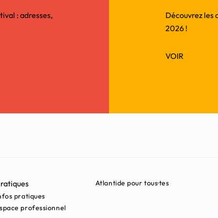
tival : adresses,
Découvrez les au
2026 !
VOIR
ratiques
Atlantide pour tous·tes
nfos pratiques
space professionnel