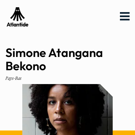
Aller
Aller au
Menu
au
contenu
menu
Simone Atangana
Bekono
Pays-Bas