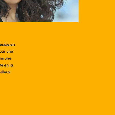
réside en
 par une
ans une
te en la
illeux