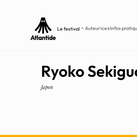
Aller
Aller au
au
contenu
menu
Auteur·ice·s
Infos pratiq
Le festival
Ryoko Sekigu
Japon