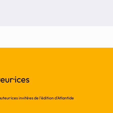
eur·ices
teur·ices invité·es de l'édition d'Atlantide