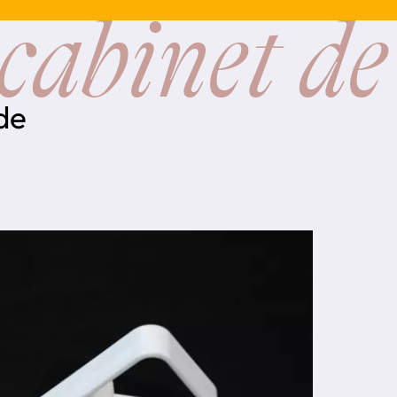
cabinet de
 de