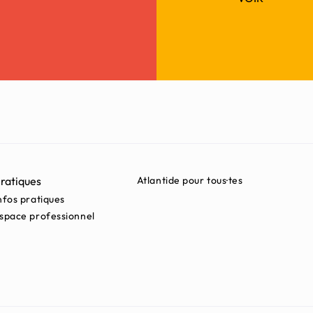
ratiques
Atlantide pour tous·tes
nfos pratiques
space professionnel