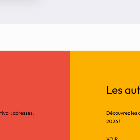
Les aut
tival : adresses,
Découvrez les au
2026 !
VOIR