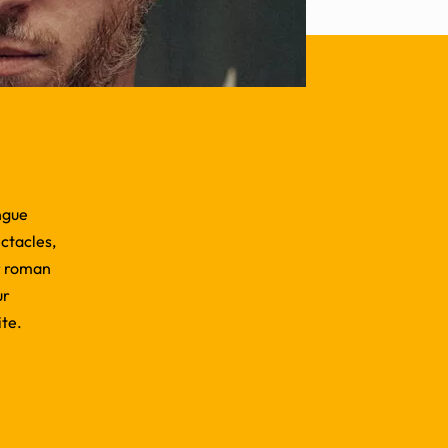
angue
ectacles,
er roman
ur
ite.