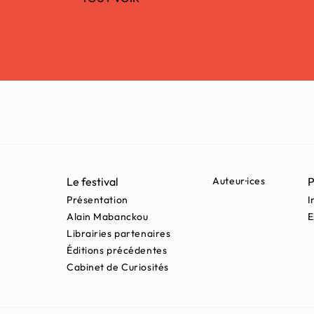
Le festival
Auteur·ices
P
Présentation
I
Alain Mabanckou
E
Librairies partenaires
Éditions précédentes
Cabinet de Curiosités