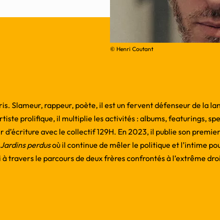
© Henri Coutant
aris. Slameur, rappeur, poète, il est un fervent défenseur de la l
te prolifique, il multiplie les activités : albums, featurings, sp
er d’écriture avec le collectif 129H. En 2023, il publie son premi
 Jardins perdus
où il continue de mêler le politique et l’intime po
i à travers le parcours de deux frères confrontés à l’extrême dro