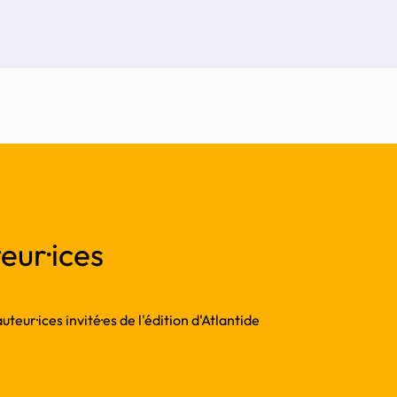
eur·ices
teur·ices invité·es de l'édition d'Atlantide