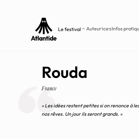
Aller
Aller au
au
contenu
menu
Auteur·ice·s
Infos pratiq
Le festival
Rouda
France
« Les idées restent petites si on renonce à les
nos rêves. Un jour ils seront grands. »