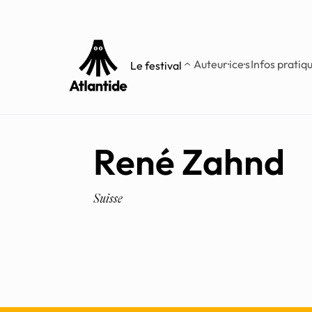
Aller
Aller au
au
contenu
menu
Auteur·ice·s
Infos pratiq
Le festival
René Zahnd
Suisse