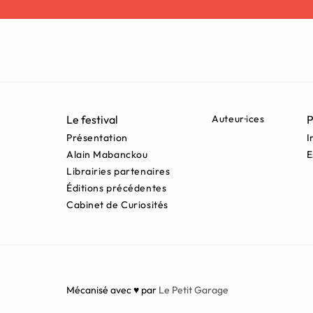
Le festival
Auteur·ices
P
Présentation
I
Alain Mabanckou
E
Librairies partenaires
Éditions précédentes
Cabinet de Curiosités
Mécanisé avec ♥ par
Le Petit Garage