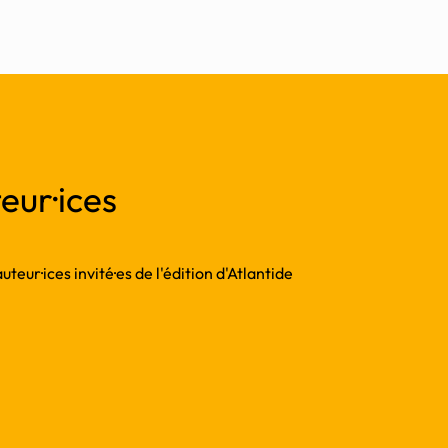
eur·ices
teur·ices invité·es de l'édition d'Atlantide