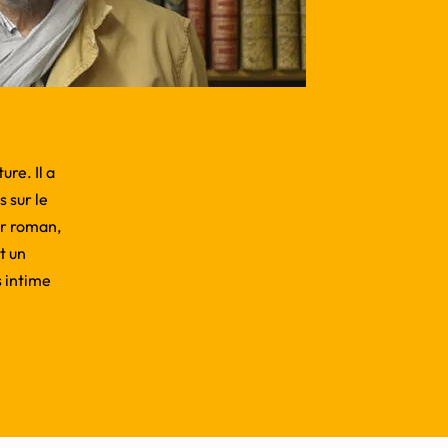
ure. Il a
 sur le
er roman,
t un
s intime