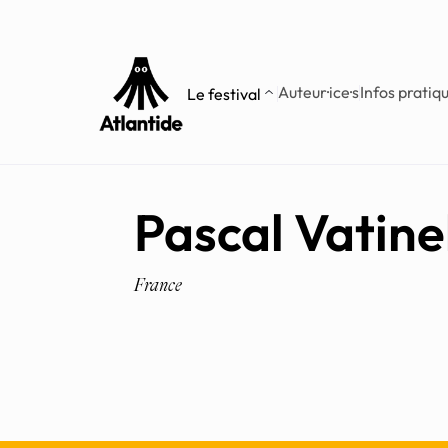
Aller
Aller au
au
contenu
menu
Auteur·ice·s
Infos pratiq
Le festival
Pascal Vatine
France