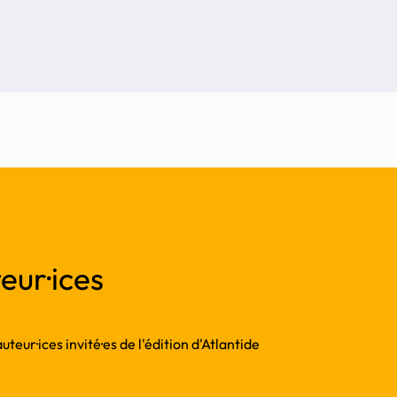
eur·ices
teur·ices invité·es de l'édition d'Atlantide