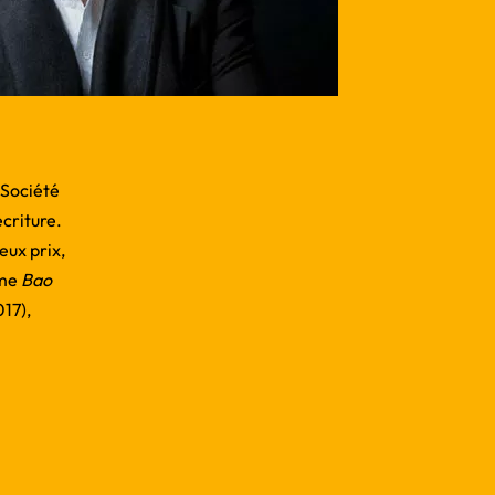
 Société
écriture.
eux prix,
mme
Bao
017),