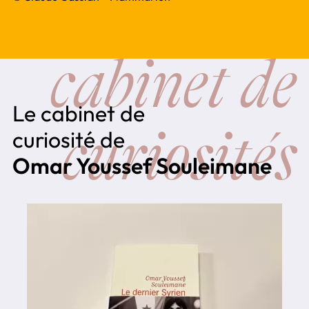
cabinet de
Le cabinet de
curiosités
curiosité de
Omar Youssef Souleimane