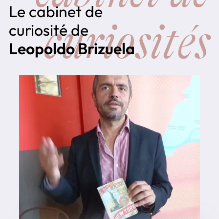
Le cabinet de
curiosités
curiosité de
Leopoldo Brizuela