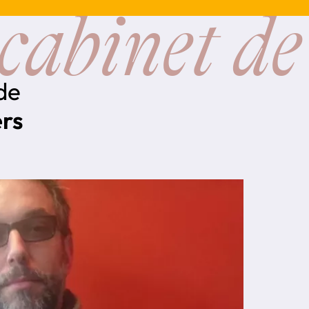
cabinet de
 de
rs