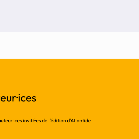
eur·ices
teur·ices invité·es de l'édition d'Atlantide