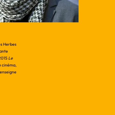
es Herbes
nante
 2015
Le
le cinéma,
 enseigne