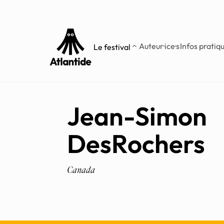
Aller
Aller au
au
contenu
menu
Auteur·ice·s
Infos pratiq
Le festival
Jean-Simon
DesRochers
Canada